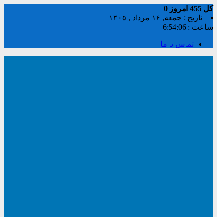
کل
455
امروز
0
تاریخ : جمعه, ۱۶ مرداد , ۱۴۰۵
ساعت :
6:54:07
تماس با ما