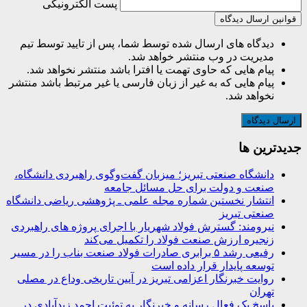
پست الکترونیکی
قوانین ارسال دیدگاه
دیدگاه های ارسال شده توسط شما، پس از تایید توسط تیم
مدیریت در وب منتشر خواهد شد.
پیام هایی که حاوی تهمت یا افترا باشد منتشر نخواهد شد.
پیام هایی که به غیر از زبان فارسی یا غیر مرتبط باشد منتشر
نخواهد شد.
جديدترين ها
دانشگاه صنعتی تبریز؛ میزبان گفت‌وگوی راهبردی دانشگاه،
صنعت و دولت برای حل مسائل جامعه
انتشار نخستین شماره مجله علمی ـ پژوهشی ریاضی دانشگاه
صنعتی تبریز
نیرومند: گسترش فولاد شهریار با اجرای پروژه های راهبردی
زنجیره ارزش صنعت فولاد را تکمیل می‌کند
رفیعی رشد ۵ برابری صادرات فولاد صنعت بناب را در مسیر
توسعه پایدار قرار داده است
روایت خبرنگار اعزامی تبریز در آیین تاریخی وداع در مصلی
تهران
پاسخ یک فعال رسانه و خبرنگار به توئیت احمد زیدآبادی در