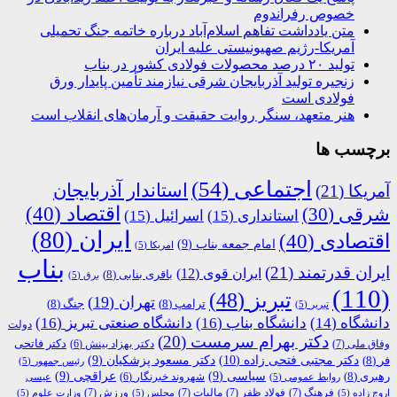
خصوص رفراندوم
متن یادداشت تفاهم اسلام‌آباد درباره خاتمه جنگ تحمیلی
آمریکا-رژیم صهیونیستی علیه ایران
تولید ۲۰ درصد محصولات فولادی کشور در بناب
زنجیره تولید آذربایجان شرقی نیازمند تأمین پایدار ورق
فولادی است
هنر متعهد، سنگر روایت حقیقت و آرمان‌های انقلاب است
برچسب ها
اجتماعی
(54)
استاندار آذربایجان
آمریکا
(21)
اقتصاد
(40)
شرقی
(30)
استانداری
(15)
اسرائیل
(15)
ایران
(80)
اقتصادی
(40)
امام جمعه بناب
(9)
امریکا
(5)
بناب
ایران قدرتمند
(21)
ایران قوی
(12)
باقری بنابی
(8)
برق
(5)
(110)
تبریز
(48)
تهران
(19)
ترامپ
(8)
جنگ
(8)
تبریر
(5)
دانشگاه
(14)
دانشگاه بناب
(16)
دانشگاه صنعتی تبریز
(16)
دولت
دکتر بهرام سرمست
(20)
دکتر فاتحی
وفاق ملی
(7)
دکتر بهزاد بینش
(6)
دکتر مجتبی فتحی زاده
(10)
فر
(8)
دکتر مسعود پزشکیان
(9)
رئیس جمهور
(5)
رهبری
(8)
سیاسی
(9)
عراقچی
(9)
شهروند خبرنگار
(6)
روابط عمومی
(5)
عیسی
فرهنگ
(7)
فولاد ظفر
(7)
مالیات
(7)
ورزش
(7)
اروج زاده
(5)
مجلس
(5)
وزارت علوم
(5)