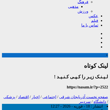
فرهنگ
مذهبی
ورزش
عکس
فیلم
تماس با ما
×
لینک کوتاه
لـیـنـک زیـر را کـپـی کـنـیـد !
https://nasam.ir/?p=2522
صفحه نخست
آذربایجان شرقی
/
اجتماعی
/
اخبار
/
اقتصاد
/
پزشکی
/
دانشگاه
/
سردبیر
انتشار :
18 - فوریه - 2026 - 12:27