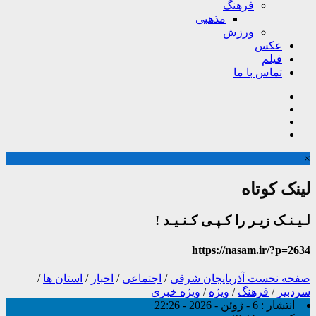
فرهنگ
مذهبی
ورزش
عکس
فیلم
تماس با ما
×
لینک کوتاه
لـیـنـک زیـر را کـپـی کـنـیـد !
https://nasam.ir/?p=2634
صفحه نخست
آذربایجان شرقی
/
اجتماعی
/
اخبار
/
استان ها
/
سردبیر
/
فرهنگ
/
ویژه
/
ویژه خبری
انتشار :
6 - ژوئن - 2026 - 22:26