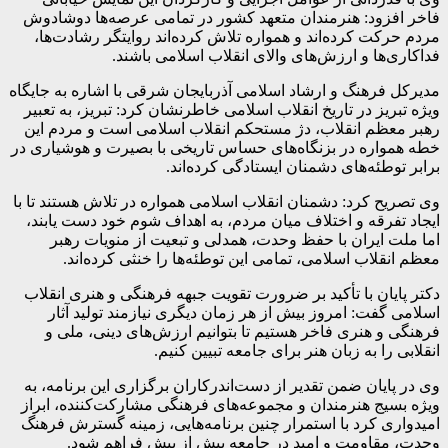
فاخر افزود: هنرمندان متعهد کشور در تمامی عرصه‌ها دوشادوش
مردم حرکت کرده‌اند و همواره تلاش کرده‌اند روایتگر رشادت‌ها،
فداکاری‌ها و ارزش‌های والای انقلاب اسلامی باشند.
مدیرکل فرهنگ و ارشاد اسلامی آذربایجان شرقی با اشاره به جایگاه
ویژه تبریز در تاریخ انقلاب اسلامی خاطرنشان کرد: تبریز، به تعبیر
رهبر معظم انقلاب، دژ مستحکم انقلاب اسلامی است و مردم این
خطه همواره در بزنگاه‌های حساس تاریخی با بصیرت و هوشیاری در
برابر توطئه‌های دشمنان ایستادگی کرده‌اند.
وی تصریح کرد: دشمنان انقلاب اسلامی همواره در تلاش هستند تا با
ایجاد تفرقه و اختلاف میان مردم، به اهداف شوم خود دست یابند،
اما ملت ایران با حفظ وحدت، همدلی و تبعیت از منویات رهبر
معظم انقلاب اسلامی، تمامی این توطئه‌ها را خنثی کرده‌اند.
دکتر پایان با تأکید بر ضرورت تقویت جبهه فرهنگی و هنری انقلاب
اسلامی گفت: امروز بیش از هر زمان دیگری نیازمند تولید آثار
فرهنگی و هنری فاخر هستیم تا بتوانیم ارزش‌های دینی، ملی و
انقلابی را به زبان هنر برای جامعه تبیین کنیم.
وی در پایان ضمن تقدیر از دست‌اندرکاران برگزاری این برنامه، به
ویژه بسیج هنرمندان و مجموعه‌های فرهنگی مشارکت‌کننده، ابراز
امیدواری کرد با استمرار چنین برنامه‌هایی، زمینه گسترش فرهنگ
وحدت، مقاومت و امید در جامعه بیش از پیش فراهم شود.