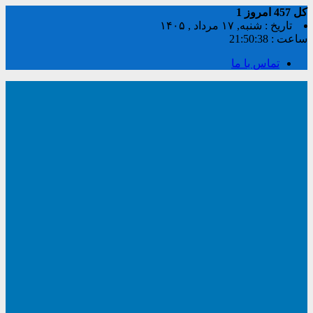
کل
457
امروز
1
تاریخ : شنبه, ۱۷ مرداد , ۱۴۰۵
ساعت :
21:50:39
تماس با ما