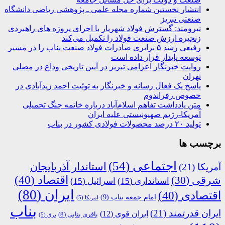
انتشار نخستین شماره مجله علمی ـ پژوهشی ریاضی دانشگاه
صنعتی تبریز
نیرومند: گسترش فولاد شهریار با اجرای پروژه های راهبردی
زنجیره ارزش صنعت فولاد را تکمیل می‌کند
رفیعی رشد ۵ برابری صادرات فولاد صنعت بناب را در مسیر
توسعه پایدار قرار داده است
روایت خبرنگار اعزامی تبریز در آیین تاریخی وداع در مصلی
تهران
پاسخ یک فعال رسانه و خبرنگار به توئیت احمد زیدآبادی در
خصوص رفراندوم
متن یادداشت تفاهم اسلام‌آباد درباره خاتمه جنگ تحمیلی
آمریکا-رژیم صهیونیستی علیه ایران
تولید ۲۰ درصد محصولات فولادی کشور در بناب
برچسب ها
اجتماعی
(54)
استاندار آذربایجان
آمریکا
(21)
اقتصاد
(40)
شرقی
(30)
استانداری
(15)
اسرائیل
(15)
ایران
(80)
اقتصادی
(40)
امام جمعه بناب
(9)
امریکا
(5)
بناب
ایران قدرتمند
(21)
ایران قوی
(12)
باقری بنابی
(8)
برق
(5)