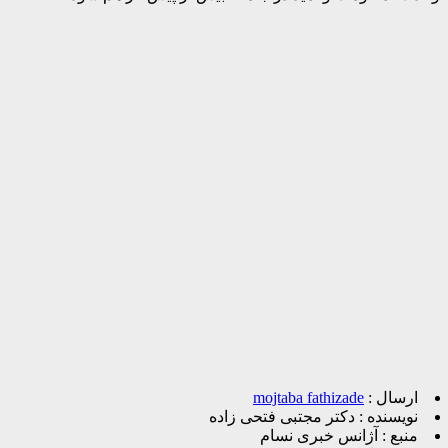
ارسال :
mojtaba fathizade
نویسنده :
دکتر مجتبی فتحی زاده
منبع :
آژانس خبری نسام