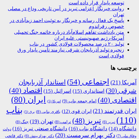
توسعه پایدار قرار داده است
روایت خبرنگار اعزامی تبریز در آیین تاریخی وداع در مصلی
تهران
پاسخ یک فعال رسانه و خبرنگار به توئیت احمد زیدآبادی در
خصوص رفراندوم
متن یادداشت تفاهم اسلام‌آباد درباره خاتمه جنگ تحمیلی
آمریکا-رژیم صهیونیستی علیه ایران
تولید ۲۰ درصد محصولات فولادی کشور در بناب
زنجیره تولید آذربایجان شرقی نیازمند تأمین پایدار ورق
فولادی است
برچسب ها
اجتماعی
(54)
استاندار آذربایجان
آمریکا
(21)
اقتصاد
(40)
شرقی
(30)
استانداری
(15)
اسرائیل
(15)
ایران
(80)
اقتصادی
(40)
امام جمعه بناب
(9)
امریکا
(5)
بناب
ایران قدرتمند
(21)
ایران قوی
(12)
باقری بنابی
(8)
برق
(5)
(110)
تبریز
(48)
تهران
(19)
ترامپ
(8)
جنگ
(8)
تبریر
(6)
دانشگاه
(14)
دانشگاه بناب
(16)
دانشگاه صنعتی تبریز
(16)
دولت
دکتر بهرام سرمست
(20)
دکتر فاتحی
وفاق ملی
(7)
دکتر بهزاد بینش
(6)