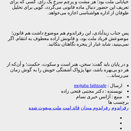
خیابانی ملت بود؛ هر مشت و پرچم سرخ یک رأی. کسی که برای
تعریف این حضور دنبال ماده قانونی می‌گردد، گویی برای تحلیل
طوفان از اداره هواشناسی اجازه می‌خواهد.
پس جناب زیدآبادی، این رفراندوم هم موضوع داشت هم قانون؛
موضوعش فریاد ملت بود، و قانونش اراده معطوف به انتقام. اگر
نمی‌بینید، شاید غبار از پنجره نگاهتان بتکانید.
و در پایان باید گفت: سخن، هنر است و سکوت، حکمت؛ و آن‌که از
هر دو بی‌بهره باشد، تنها پژواک آشفتگی خویش را به گوش زمان
می‌رساند…
ارسال :
mojtaba fathizade
نویسنده :
دکتر مجتبی فتحی زاده
منبع :
آژانس خبری نسام
برچسب ها
رفراندوم
رفراندوم میدان
قائد امت
ملت مبعوث شده