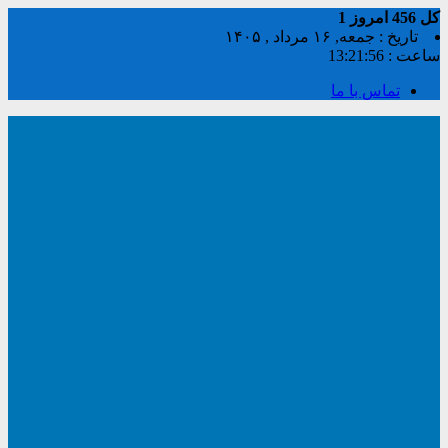
کل
456
امروز
1
تاریخ : جمعه, ۱۶ مرداد , ۱۴۰۵
ساعت :
13:21:57
تماس با ما