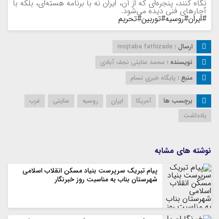
نگاه کنند، پنجره‌ای که از آن، ایران نه با برنامه هسته‌ای، بلکه با
آچارهای فنی دیده می‌شود.
#ایران
#روسیه
#توربین
#تحریم
ارسال :
mojtaba fathizade
نویسنده :
محمد عنایتی نجف آبادی
منبع :
پایگاه خبری نسام
برچسب ها
آمریکا
ایران
روسیه
عنایتی
غرب
یادداشت
نوشته های مشابه
پیام تبریک سرپرست بنیاد مسکن انقلاب اسلامی
شهرستان بناب به مناسبت روز خبرنگار