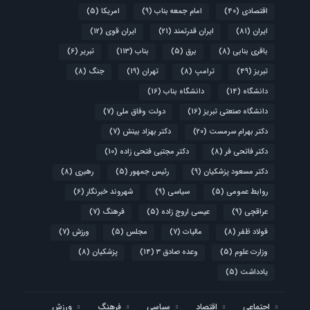
اقتصادی
(40)
امام جمعه بناب
(9)
امریکا
(5)
ایران
(81)
ایران قدرتمند
(21)
ایران قوی
(12)
باقری بنابی
(8)
برق
(5)
بناب
(113)
تبریر
(6)
تبریز
(49)
ترامپ
(8)
تهران
(19)
جنگ
(8)
دانشگاه
(14)
دانشگاه بناب
(16)
دانشگاه صنعتی تبریز
(16)
دولت وفاق ملی
(7)
دکتر بهرام سرمست
(20)
دکتر بهزاد بینش
(7)
دکتر فاتحی فر
(8)
دکتر مجتبی فتحی زاده
(10)
دکتر مسعود پزشکیان
(9)
رئیس جمهور
(5)
رهبری
(8)
روابط عمومی
(5)
سیاسی
(9)
شهروند خبرنگار
(6)
عراقچی
(9)
عیسی اروج زاده
(5)
فرهنگ
(7)
فولاد ظفر
(8)
مالیات
(7)
مجلس
(5)
ورزش
(7)
وزارت علوم
(5)
وعده صادق 3
(14)
پزشکیان
(8)
یادداشت
(5)
اجتماعی
اقتصاد
سیاسی
فرهنگ
ورزش