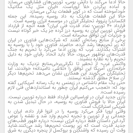
حالا ادعا می‌کند با دانش بومی، توربین‌های فشارقوی می‌سازد
و آماده پرکردن خلأ اروپاست.
«ایران مثل یک مکانیک
خودآموخته است که در کویر قطعات یدکی می‌سازد.
حالا این قطعات هایتک به داد روسیه رسیده». این جمله
الکساندرا پترووا، تحلیلگر انرژی در موسسه انرژی روسیه است.
قرارداد ۴۰ توربین؛ نماد قدرت فنی ایران؟
همه آنچه از قرارداد
فروش توربین ایران به روسیه درز کرده جز یک خبر کوتاه نیست
و جزئیات این توافق محرمانه است.
برخی از منابع رسانه‌ای گفتند که شرکت‌هایی فناوری در ایران
که زیر تحریم‌ها رشد کرده، حاضرند فناوری خود را با روسیه به
اشتراک بگذارند.
غرب که روزی ادعا می‌کرد با تحریم به جنگ
قدرت‌های نوظهور می‌رود، حالا باید اتحاد رقبای خود به دلیل
تحریم را به نظاره بنشیند.
واکنش غرب؛ از تحقیر تا نگرانی
برخی‌منابع نزدیک به وزارت
خزانه‌داری آمریکا این توافق را «تلاشی ناامیدانه» خواندند، اما
تحلیلگران می‌گویند این همکاری نشان می‌دهد تحریم‌ها دیگر
آن سلاح مطلق گذشته نیستند.
حتی یک مقام ناشناس در زیمنس به یک رسانه آمریکایی گفته
بود که: «تعجب می‌کنیم ایران چطور به استانداردهای فنی لازم
رسیده است».
بازی جدید ایران در اوراسیا
این قرارداد فقط درباره توربین نیست.
ایران حالا با فروش فناوری به روسیه، در حال تبدیل شدن به
شریکی استراتژیک است.
وقتی اروپا فکر می‌کرد روسیه را در انزوا قرار داده، ایران با
چمدانی پر از توربین و تجربه تحریم وارد شد و نقشه را عوض
کرد.
این داستان فقط درباره انرژی نیست؛ درباره ظهور قطب‌های
جدید قدرت است که زیر پوست تحریم‌ها رشد می‌کنند.
شاید
وقت آن رسیده که واشنگتن و بروکسل از پنجره دیگری به شرق