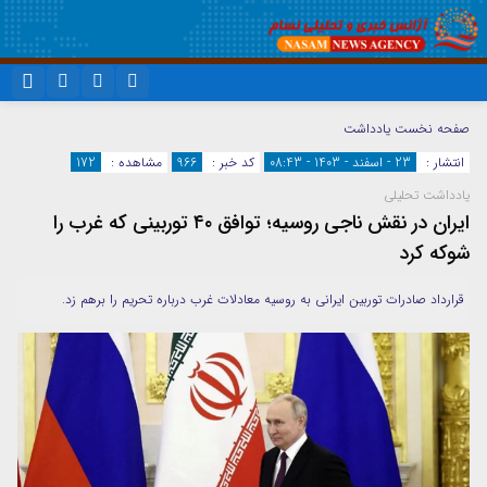
نام کاربری یا نشانی ایمیل
اینستاگرام
تلگرام
صفحه نخست
یادداشت
انتشار :
23 - اسفند - 1403 - 08:43
کد خبر :
966
مشاهده :
172
سروش
ایتا
یادداشت تحلیلی
رمز عبور
آپارات
واتساپ
ایران در نقش ناجی روسیه؛ توافق ۴۰ توربینی که غرب را
شوکه کرد
مرا به خاطر بسپار
قرارداد صادرات توربین ایرانی به روسیه معادلات غرب درباره تحریم را برهم زد.