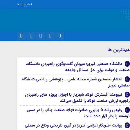
تماس با ما
ویژه خبری
نام کاربری یا نشانی ایمیل
اینستاگرام
يدترين ها
اجتماعی
تلگرام
دانشگاه صنعتی تبریز؛ میزبان گفت‌وگوی راهبردی دانشگاه،
اقتصاد
رمز عبور
صنعت و دولت برای حل مسائل جامعه
سروش
سیاسی
انتشار نخستین شماره مجله علمی ـ پژوهشی ریاضی دانشگاه
فرهنگ
ایتا
صنعتی تبریز
مرا به خاطر بسپار
آپارات
نیرومند: گسترش فولاد شهریار با اجرای پروژه های راهبردی
زنجیره ارزش صنعت فولاد را تکمیل می‌کند
واتساپ
رفیعی رشد ۵ برابری صادرات فولاد صنعت بناب را در مسیر
توسعه پایدار قرار داده است
روایت خبرنگار اعزامی تبریز در آیین تاریخی وداع در مصلی