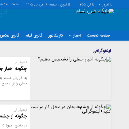
ساعت :
55:25
امروز
کل
تاریخ : جمعه, ۱۶ مرداد , ۱۴۰۵
455
0
صفحه نخست
اخبار
کاریکاتور
گالری فیلم
گالری عکس
اخبار
چند رسانه
اینفوگرافی
اجتماعی
گالری فیلم
اینفوگرافی
اقتصاد
گالری عکس
چگونه اخبار 
سیاسی
حساب مشتری
به گزارش نسام به
فرهنگ
جعلی را از صحیح 
اینفوگرافی
چگونه از چشم‌
در دنیای امروز که