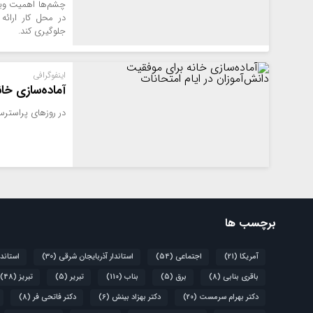
چشم‌ها اهمیت ویژه
در محل کار ارائ
جلوگیری کند.
اینفوگرافی
آماده‌سازی خا
در روزهای پراسترس
برچسب ها
آمریکا
(21)
اجتماعی
(54)
استاندار آذربایجان شرقی
(30)
استاند
باقری بنابی
(8)
برق
(5)
بناب
(110)
تبریر
(5)
تبریز
(48)
دکتر بهرام سرمست
(20)
دکتر بهزاد بینش
(6)
دکتر فاتحی فر
(8)