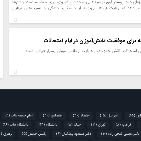
‌ای دارد. پوستر فوق توصیه‌هایی ساده ولی کاربردی برای حفظ سلامت چشم‌ها
ه می‌دهد که رعایت آن‌ها می‌تواند از خستگی، خشکی و آسیب‌های بینایی
نه برای موفقیت دانش‌آموزان در ایام امتحانات
 امتحانات، نقش خانواده در حمایت از دانش‌آموزان بسیار حیاتی است.
اری
(15)
اسرائیل
(15)
اقتصاد
(40)
اقتصادی
(40)
امام جمعه بناب
(9)
ترامپ
(8)
تهران
(19)
جنگ
(8)
دانشگاه
(14)
دانشگاه بناب
(16)
دکتر مجتبی فتحی زاده
(10)
دکتر مسعود پزشکیان
(9)
رئیس جمهور
(5)
رهبری
(8)