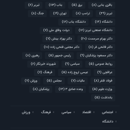
باقری بنابی
(8)
برق
(5)
بناب
(113)
تبریر
(6)
تبریز
(49)
ترامپ
(8)
تهران
(19)
جنگ
(8)
دانشگاه
(14)
دانشگاه بناب
(16)
دانشگاه صنعتی تبریز
(16)
دولت وفاق ملی
(7)
دکتر بهرام سرمست
(20)
دکتر بهزاد بینش
(7)
دکتر فاتحی فر
(8)
دکتر مجتبی فتحی زاده
(10)
دکتر مسعود پزشکیان
(9)
رئیس جمهور
(5)
رهبری
(8)
روابط عمومی
(5)
سیاسی
(9)
شهروند خبرنگار
(6)
عراقچی
(9)
عیسی اروج زاده
(5)
فرهنگ
(7)
فولاد ظفر
(8)
مالیات
(7)
مجلس
(5)
ورزش
(7)
وزارت علوم
(5)
وعده صادق 3
(14)
پزشکیان
(8)
یادداشت
(5)
اجتماعی
اقتصاد
سیاسی
فرهنگ
ورزش
دانشگاه