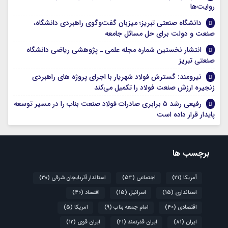
روایت‌ها
دانشگاه صنعتی تبریز؛ میزبان گفت‌وگوی راهبردی دانشگاه،
صنعت و دولت برای حل مسائل جامعه
انتشار نخستین شماره مجله علمی ـ پژوهشی ریاضی دانشگاه
صنعتی تبریز
نیرومند: گسترش فولاد شهریار با اجرای پروژه های راهبردی
زنجیره ارزش صنعت فولاد را تکمیل می‌کند
رفیعی رشد ۵ برابری صادرات فولاد صنعت بناب را در مسیر توسعه
پایدار قرار داده است
برچسب ها
آمریکا
(21)
اجتماعی
(54)
استاندار آذربایجان شرقی
(30)
استانداری
(15)
اسرائیل
(15)
اقتصاد
(40)
اقتصادی
(40)
امام جمعه بناب
(9)
امریکا
(5)
ایران
(81)
ایران قدرتمند
(21)
ایران قوی
(12)