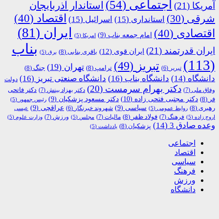
اجتماعی
(54)
استاندار آذربایجان
آمریکا
(21)
اقتصاد
(40)
شرقی
(30)
استانداری
(15)
اسرائیل
(15)
ایران
(81)
اقتصادی
(40)
امام جمعه بناب
(9)
امریکا
(5)
بناب
ایران قدرتمند
(21)
ایران قوی
(12)
باقری بنابی
(8)
برق
(5)
(113)
تبریز
(49)
تهران
(19)
ترامپ
(8)
جنگ
(8)
تبریر
(6)
دانشگاه
(14)
دانشگاه بناب
(16)
دانشگاه صنعتی تبریز
(16)
دولت
دکتر بهرام سرمست
(20)
دکتر فاتحی
وفاق ملی
(7)
دکتر بهزاد بینش
(7)
دکتر مجتبی فتحی زاده
(10)
فر
(8)
دکتر مسعود پزشکیان
(9)
رئیس جمهور
(5)
رهبری
(8)
سیاسی
(9)
عراقچی
(9)
شهروند خبرنگار
(6)
روابط عمومی
(5)
عیسی
فولاد ظفر
(8)
فرهنگ
(7)
مالیات
(7)
ورزش
(7)
اروج زاده
(5)
مجلس
(5)
وزارت علوم
(5)
وعده صادق 3
(14)
پزشکیان
(8)
یادداشت
(5)
اجتماعی
اقتصاد
سیاسی
فرهنگ
ورزش
دانشگاه