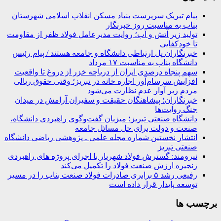
پیام تبریک سرپرست بنیاد مسکن انقلاب اسلامی شهرستان
بناب به مناسبت روز خبرنگار
تولید زیر آتش و آب؛ روایت مدیرعامل فولاد ظفر از مقاومت
تا خودکفایی
خبرنگاران پل ارتباطی دانشگاه و جامعه هستند / پیام رئیس
دانشگاه بناب به مناسبت ۱۷ مرداد
سهم پنجاه درصدی ایران از دریاچه خزر از دروغ تا واقعیت
افزایش سرسام‌آور اجاره خانه در تبریز؛ وقتی حقوق ریالی
مردم زیر آوار عدم نظارت می‌شود
خبرنگاران؛ پیشاهنگان حقیقت و سفیران آرامش در میدان
جنگ روایت‌ها
دانشگاه صنعتی تبریز؛ میزبان گفت‌وگوی راهبردی دانشگاه،
صنعت و دولت برای حل مسائل جامعه
انتشار نخستین شماره مجله علمی ـ پژوهشی ریاضی دانشگاه
صنعتی تبریز
نیرومند: گسترش فولاد شهریار با اجرای پروژه های راهبردی
زنجیره ارزش صنعت فولاد را تکمیل می‌کند
رفیعی رشد ۵ برابری صادرات فولاد صنعت بناب را در مسیر
توسعه پایدار قرار داده است
برچسب ها