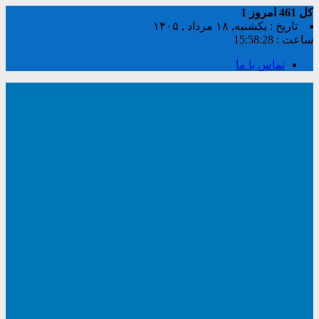
کل
461
امروز
1
تاریخ : یکشنبه, ۱۸ مرداد , ۱۴۰۵
ساعت :
15:58:29
تماس با ما