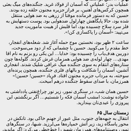
عملیات بدر؛ عملیاتی که آسمان از فولاد غرید. جنگنده‌های میگ بعثی
همچون کرکس‌های آهنین، بر فراز جزیره مجنون حلقه زده بودند.
حسین که به دستور فرمانده موقتاً از زرهی به ضد هوایی منتقل
شده بود، حالا پایگاهش چهارلول ضدهوایی بود. پوست دستهایش به
فلز سرد سلاح چسبیده بود، اما قلبش از هیبت مأموریت جدید
می‌تپید: «آسمان را پاکسازی کن!».
ساعت ۲ ظهر بود، نخستین موج حمله آغاز شد. شعله‌های انفجار،
خط مقدم را می‌کوبید. حسین با چشمانی که از دود می‌سوخت،
دوربین هدف‌یاب را چسبیده بود: خدایا… این یکی رو بزنم به نام اقا
مهدی… چهار لوله‌ی ضد هوایی همزمان غرش کردند. گلوله‌ها چون
ستاره‌های انتقام به سوی جنگنده میگ عراقی شلیک شدند. انفجاری
آتشین، آسمان را شکافت و بالهای فلزی جنگنده، همچون پرنده‌ای
سوخته، به مرداب جزیره مجنون افتاد. فریاد «حسین! حسین!»
همرزمان، با صدای سقوط جنگنده درهم آمیخت.
حسین همان شب، در سنگری نمور، زیر نور چراغ‌نفتی یادداشتی به
خانواده نوشت: امشب آسمان فکه را شستیم… اگر برنگشتم، این
پیروزی را عیدی‌تان بپندارید.
زمستان سال ۶۵
انتقال به جبهه‌های جنوب، مثل عبور از جهنمِ خاکی بود. تانکش در
محور پاسگاه زید، زیر آتش خمپاره‌ها می‌لرزید. شبها، در سنگرهای
نمور، وصیتنامه‌های همرزمانِ شهید را خط‌خطی می‌کرد: اگر ماندید،