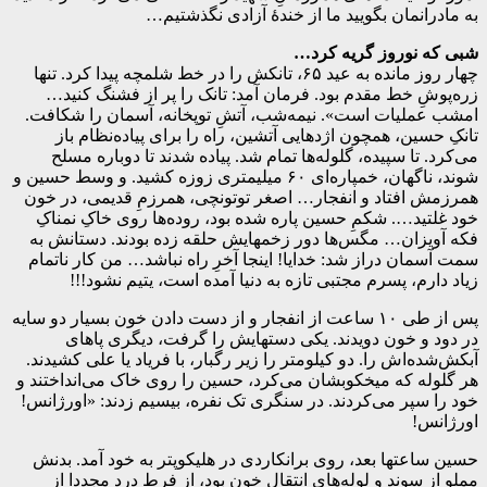
به مادرانمان بگویید ما از خندهٔ آزادی نگذشتیم…
شبی که نوروز گریه کرد…
چهار روز مانده به عید ۶۵، تانکش را در خط شلمچه پیدا کرد. تنها
زره‌پوشِ خط مقدم بود. فرمان آمد: تانک را پر از فشنگ کنید…
امشب عملیات است». نیمه‌شب، آتشِ توپخانه، آسمان را شکافت.
تانکِ حسین، همچون اژدهایی آتشین، راه را برای پیاده‌نظام باز
می‌کرد. تا سپیده، گلوله‌ها تمام شد. پیاده شدند تا دوباره مسلح
شوند، ناگهان، خمپاره‌ای ۶۰ میلیمتری زوزه کشید. و وسط حسین و
همرزمش افتاد و انفجار… اصغر توتونچی، همرزمِ قدیمی، در خون
خود غلتید…. شکمِ حسین پاره شده بود، روده‌ها روی خاکِ نمناکِ
فکه آویزان… مگس‌ها دور زخمهایش حلقه زده بودند. دستانش به
سمت آسمان دراز شد: خدایا! اینجا آخرِ راه نباشد… من کار ناتمام
زیاد دارم، پسرم مجتبی تازه به دنیا آمده است، یتیم نشود!!!
پس از طی ۱۰ ساعت از انفجار و از دست دادن خون بسیار دو سایه
در دود و خون دویدند. یکی دستهایش را گرفت، دیگری پاهای
آبکش‌شده‌اش را. دو کیلومتر را زیر رگبار، با فریاد یا علی کشیدند.
هر گلوله که میخکوبشان می‌کرد، حسین را روی خاک می‌انداختند و
خود را سپر می‌کردند. در سنگری تک نفره، بیسیم زدند: «اورژانس!
اورژانس!
حسین ساعتها بعد، روی برانکاردی در هلیکوپتر به خود آمد. بدنش
مملو از سوند و لوله‌های انتقال خون بود، از فرط درد مجددا از