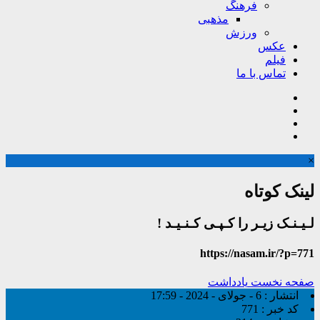
فرهنگ
مذهبی
ورزش
عکس
فیلم
تماس با ما
×
لینک کوتاه
لـیـنـک زیـر را کـپـی کـنـیـد !
https://nasam.ir/?p=771
صفحه نخست
یادداشت
انتشار :
6 - جولای - 2024 - 17:59
کد خبر :
771