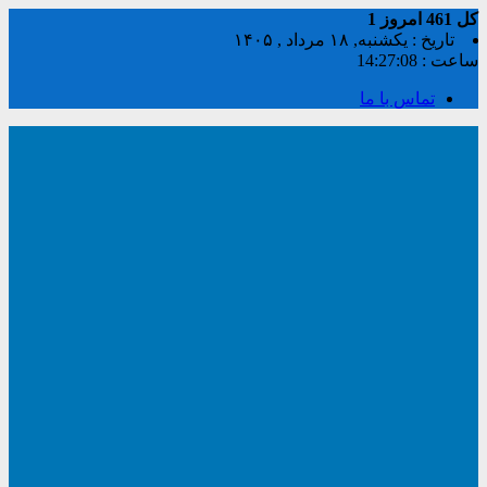
کل
461
امروز
1
تاریخ : یکشنبه, ۱۸ مرداد , ۱۴۰۵
ساعت :
14:27:08
تماس با ما