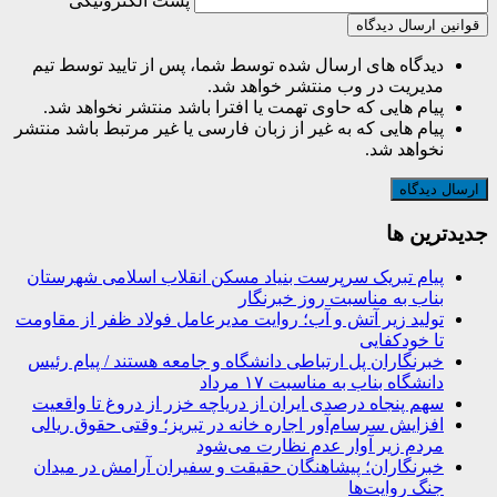
پست الکترونیکی
قوانین ارسال دیدگاه
دیدگاه های ارسال شده توسط شما، پس از تایید توسط تیم
مدیریت در وب منتشر خواهد شد.
پیام هایی که حاوی تهمت یا افترا باشد منتشر نخواهد شد.
پیام هایی که به غیر از زبان فارسی یا غیر مرتبط باشد منتشر
نخواهد شد.
جديدترين ها
پیام تبریک سرپرست بنیاد مسکن انقلاب اسلامی شهرستان
بناب به مناسبت روز خبرنگار
تولید زیر آتش و آب؛ روایت مدیرعامل فولاد ظفر از مقاومت
تا خودکفایی
خبرنگاران پل ارتباطی دانشگاه و جامعه هستند / پیام رئیس
دانشگاه بناب به مناسبت ۱۷ مرداد
سهم پنجاه درصدی ایران از دریاچه خزر از دروغ تا واقعیت
افزایش سرسام‌آور اجاره خانه در تبریز؛ وقتی حقوق ریالی
مردم زیر آوار عدم نظارت می‌شود
خبرنگاران؛ پیشاهنگان حقیقت و سفیران آرامش در میدان
جنگ روایت‌ها