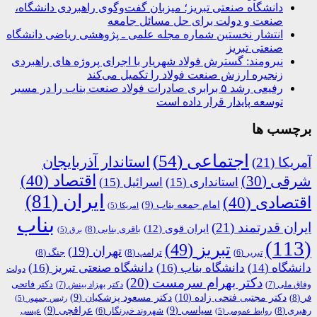
دانشگاه صنعتی تبریز؛ میزبان گفت‌وگوی راهبردی دانشگاه،
صنعت و دولت برای حل مسائل جامعه
انتشار نخستین شماره مجله علمی ـ پژوهشی ریاضی دانشگاه
صنعتی تبریز
نیرومند: گسترش فولاد شهریار با اجرای پروژه های راهبردی
زنجیره ارزش صنعت فولاد را تکمیل می‌کند
رفیعی رشد ۵ برابری صادرات فولاد صنعت بناب را در مسیر
توسعه پایدار قرار داده است
برچسب ها
اجتماعی
(54)
استاندار آذربایجان
آمریکا
(21)
اقتصاد
(40)
شرقی
(30)
استانداری
(15)
اسرائیل
(15)
ایران
(81)
اقتصادی
(40)
امام جمعه بناب
(9)
امریکا
(5)
بناب
ایران قدرتمند
(21)
ایران قوی
(12)
باقری بنابی
(8)
برق
(5)
(113)
تبریز
(49)
تهران
(19)
ترامپ
(8)
جنگ
(8)
تبریر
(6)
دانشگاه
(14)
دانشگاه بناب
(16)
دانشگاه صنعتی تبریز
(16)
دولت
دکتر بهرام سرمست
(20)
دکتر فاتحی
وفاق ملی
(7)
دکتر بهزاد بینش
(7)
دکتر مجتبی فتحی زاده
(10)
فر
(8)
دکتر مسعود پزشکیان
(9)
رئیس جمهور
(5)
رهبری
(8)
سیاسی
(9)
عراقچی
(9)
شهروند خبرنگار
(6)
روابط عمومی
(5)
عیسی