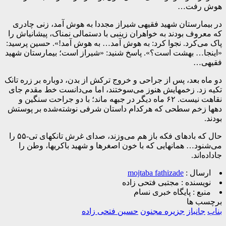
هوش رفت…
در بیمارستان شهید فقیهی شیراز مجددا به هوش آمد، زنی چادری
که معروف بودند به خواهران زینبی با دستمالی نمناک، پیشانیاش را
پاک می‌کرد. نجوا کرد: به هوش آمد… به هوش آمد!». حسین پرسید:
«اینجا… بهشت است؟». پاسخ شنید: «شیراز است؛ بیمارستان شهید
فقیهی…
دو ماه بعد، پس از جراحی و خروج ترکش از بدن، دوباره بر زره تانک
تکیه زد. زخمهایش هنوز می‌سوختند، اما می‌دانست خط مقدم جای
نقاهت نیست. ۶۲ ماه دیگر در جبهه ماند؛ با دو جراحت سنگین و
دهها زخم سطحی که هرکدام داستان شرفی نوشته‌شده بر پوستش
بودند.
حال که بادهای فکه باز هم می‌وزند، صدای غرش تانکهای تی-۵۵ را
می‌شنود… همانهایی که با خون اصغرها و شهید باکریها، وطن را
جاداده‌اند.
ارسال :
mojtaba fathizade
نویسنده :
مجتبی فتحی زاده
منبع :
پایگاه خبری نسام
برچسب ها
بناب
جانباز
جزیره مجنون
حسین فتحی زاده